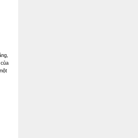
ắng,
 của
một