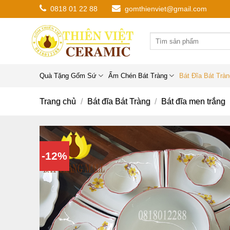
Chuyển
0818 01 22 88
gomthienviet@gmail.com
đến
nội
dung
Quà Tặng Gốm Sứ
Ấm Chén Bát Tràng
Bát Đĩa Bát Trà
Trang chủ
/
Bát đĩa Bát Tràng
/
Bát đĩa men trắng
-12%