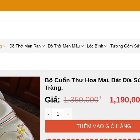
ng
Đồ Thờ Men Rạn
Đồ Thờ Men Mầu
Lộc Bình
Tượng Gốm Sứ
Bộ Cuốn Thư Hoa Mai, Bát Đĩa S
Tràng.
Giá
Giá:
1,350,000
₫
1,190,0
gốc
Bộ Cuốn Thư Hoa Mai, Bát Đĩa Sứ Bát Tràng
là:
1,350,000
THÊM VÀO GIỎ HÀNG