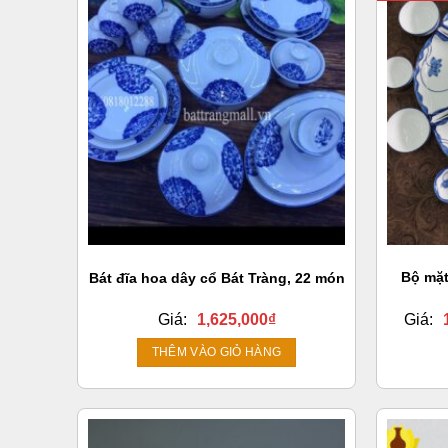
Bộ mặt
Bát đĩa hoa dây cổ Bát Tràng, 22 món
Giá:
1,625,000
₫
Giá:
THÊM VÀO GIỎ HÀNG