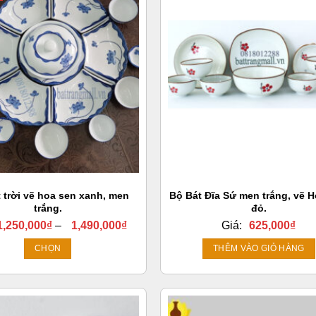
 trời vẽ hoa sen xanh, men
Bộ Bát Đĩa Sứ men trắng, vẽ 
trắng.
đỏ.
Khoảng
1,250,000
₫
–
1,490,000
₫
Giá:
625,000
₫
giá:
từ
CHỌN
THÊM VÀO GIỎ HÀNG
1,250,000₫
Sản
đến
1,490,000₫
phẩm
này
có