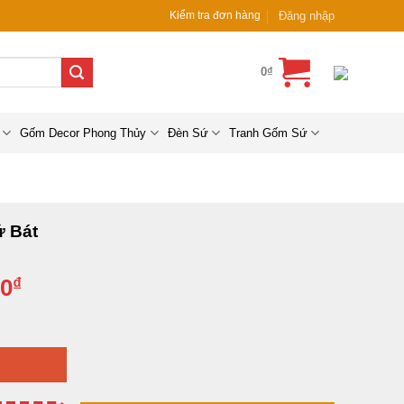
Đăng nhập
Kiểm tra đơn hàng
0
₫
Gốm Decor Phong Thủy
Đèn Sứ
Tranh Gốm Sứ
ứ Bát
Giá
00
₫
hiện
. số lượng
tại
₫.
là:
1,190,000₫.