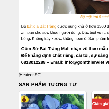
Bộ mặt trời 6 cánh
Bộ
bát đĩa
Bát Tràng
được nung khử ở hơn 1300 độ 
an toàn cho sức khỏe người dùng. Đặc biệt với ch
bóng. Không trầy xước, không hoen ố. Sản phẩm 
Gốm Sứ Bát Tràng Mall nhận vẽ theo mẫu 
Để khẳng định chất riêng, cái tôi, sự sáng 
0818012288 – Email: info@gomthienviet.v
[Heateor-SC]
SẢN PHẨM TƯƠNG TỰ
Giảm giá