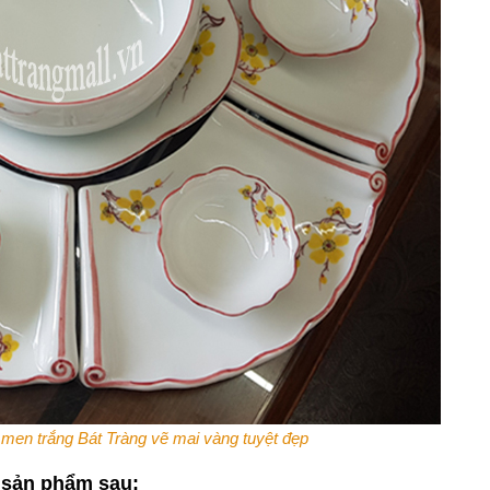
 men trắng Bát Tràng vẽ mai vàng tuyệt đẹp
sản phẩm sau: