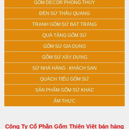
GỐM DECOR PHONG THỦY
ĐÈN SỨ THẤU QUANG
TRANH GỐM SỨ BÁT TRÀNG
QUÀ TẶNG GỐM SỨ
GỐM SỨ GIA DỤNG
GỐM SỨ XÂY DỰNG
SỨ NHÀ HÀNG - KHÁCH SẠN
QUÁCH TIỂU GỐM SỨ
SẢN PHẨM GỐM SỨ KHÁC
ẨM THỰC
Công Ty Cổ Phần Gốm Thiên Việt bán hàng