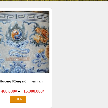
 Hương Rồng nổi, men rạn
Khoảng
460,000
₫
–
15,000,000
₫
giá:
từ
CHỌN
460,000₫
Sản
đến