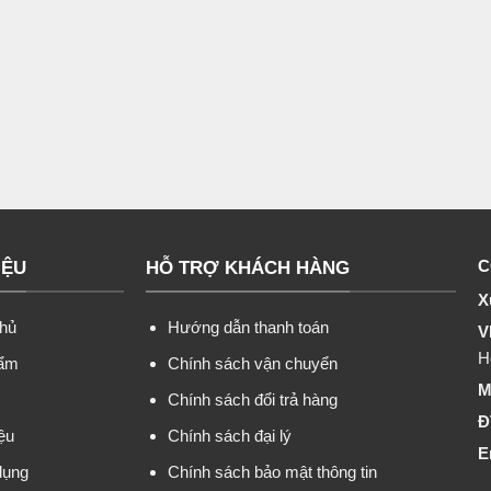
C
IỆU
HỖ TRỢ KHÁCH HÀNG
X
chủ
Hướng dẫn thanh toán
V
H
hẩm
Chính sách vận chuyển
M
c
Chính sách đổi trả hàng
Đ
iệu
Chính sách đại lý
E
dụng
Chính sách bảo mật thông tin