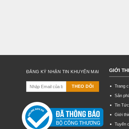
GIỚI TH
ĐĂNG KÝ NHẬN TIN KHUYẾN MẠI
Trang 
Sản p
Tin Tứ
Giới th
Tuyển 