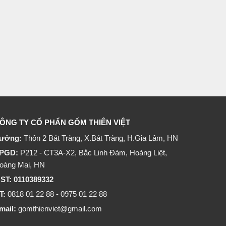
ÔNG TY CỔ PHẨN GỐM THIÊN VIỆT
ưởng:
Thôn 2 Bát Tràng, X.Bát Tràng, H.Gia Lâm, HN
PGD:
P212 - CT3A-X2, Bắc Linh Đàm, Hoàng Liệt,
oàng Mai, HN
ST: 0110389332
T:
0818 01 22 88 - 0975 01 22 88
mail:
gomthienviet@gmail.com