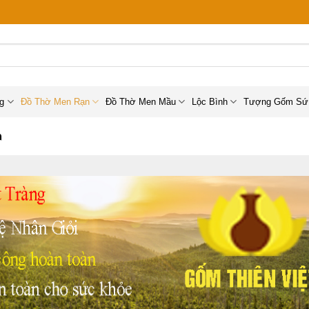
ng
Đồ Thờ Men Rạn
Đồ Thờ Men Mầu
Lộc Bình
Tượng Gốm Sứ
n