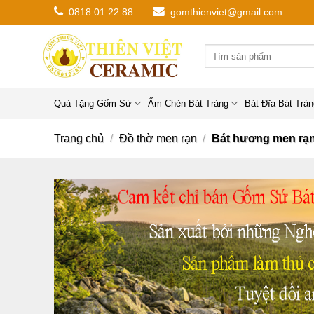
Chuyển
0818 01 22 88
gomthienviet@gmail.com
đến
nội
dung
Quà Tặng Gốm Sứ
Ấm Chén Bát Tràng
Bát Đĩa Bát Trà
Trang chủ
/
Đồ thờ men rạn
/
Bát hương men rạ