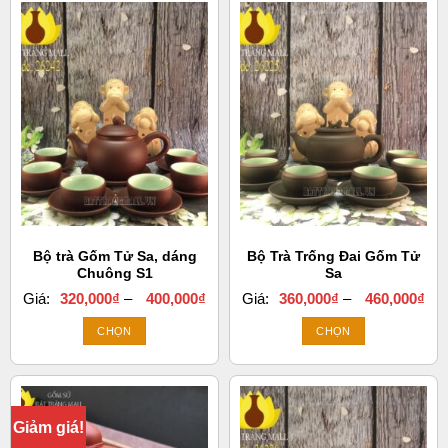
Bộ trà Gốm Tử Sa, dáng
Bộ Trà Trống Đai Gốm Tử
Chuông S1
Sa
Khoảng
Kh
Giá:
320,000
₫
–
400,000
₫
Giá:
360,000
₫
–
460,000
₫
giá:
giá:
từ
từ
CHỌN
CHỌN
320,000₫
360
đến
đến
Sản
Sản
400,000₫
460
phẩm
phẩm
này
này
có
có
Giảm giá!
nhiều
nhiều