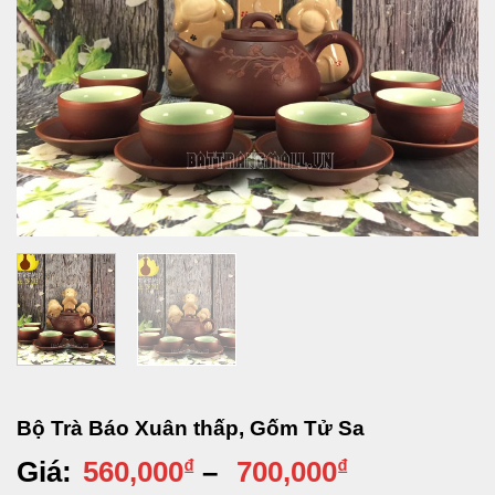
Bộ Trà Báo Xuân thấp, Gốm Tử Sa
Khoảng
Giá:
560,000
₫
–
700,000
₫