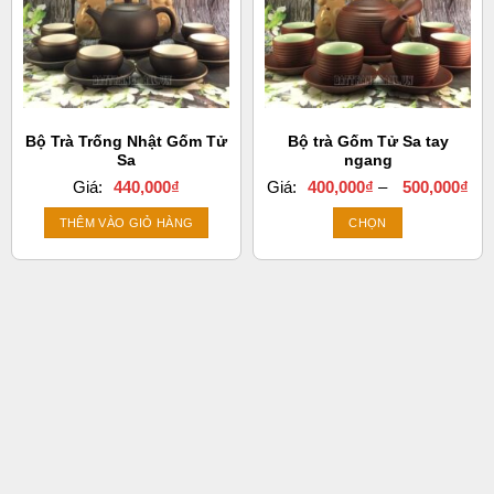
tùy
chọn
có
thể
được
chọn
Bộ Trà Trống Nhật Gốm Tử
Bộ trà Gốm Tử Sa tay
trên
Sa
ngang
trang
Kh
Giá:
440,000
₫
Giá:
400,000
₫
–
500,000
₫
sản
giá:
từ
phẩm
THÊM VÀO GIỎ HÀNG
CHỌN
400
đến
Sản
500
phẩm
này
có
nhiều
biến
thể.
Các
tùy
chọn
có