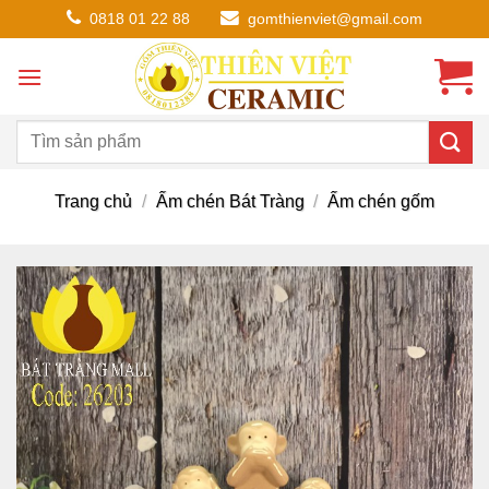
Chuyển
0818 01 22 88
gomthienviet@gmail.com
đến
nội
dung
Trang chủ
/
Ấm chén Bát Tràng
/
Ấm chén gốm