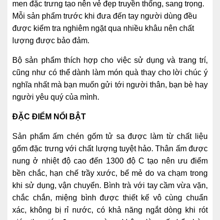
men đặc trưng tạo nên vẻ đẹp truyền thống, sang trọng.
Mỗi sản phẩm trước khi đưa đến tay người dùng đều
được kiểm tra nghiêm ngặt qua nhiều khâu nên chất
lượng được bảo đảm.
Bộ sản phẩm thích hợp cho việc sử dụng và trang trí,
cũng như có thể dành làm món quà thay cho lời chúc ý
nghĩa nhất mà bạn muốn gửi tới người thân, bạn bè hay
người yêu quý của mình.
Đ
ẶC
ĐI
ỂM N
ỔI B
ẬT
Sản phẩm ấm chén gốm tử sa được làm từ chất liệu
gốm đặc trưng với chất lượng tuyệt hảo. Thân ấm được
nung ở nhiệt độ cao đến 1300 độ C tạo nên ưu điểm
bền chắc, hạn chế trầy xước, bể mẻ do va chạm trong
khi sử dụng, vận chuyển. Bình trà với tay cầm vừa vặn,
chắc chắn, miệng bình được thiết kế vô cùng chuẩn
xác, không bị rỉ nước, có khả năng ngắt dòng khi rót