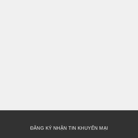
thể
được
chọn
trên
trang
sản
phẩm
ĐĂNG KÝ NHẬN TIN KHUYẾN MẠI