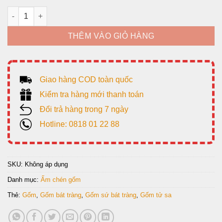
giá:
từ
Bộ Trà Báo Xuân thấp, Gốm Tử Sa số lượng
560,000₫
THÊM VÀO GIỎ HÀNG
đến
700,000₫
Giao hàng COD toàn quốc
Kiểm tra hàng mới thanh toán
Đổi trả hàng trong 7 ngày
Hotline: 0818 01 22 88
SKU:
Không áp dụng
Danh mục:
Ấm chén gốm
Thẻ:
Gốm
,
Gốm bát tràng
,
Gốm sứ bát tràng
,
Gốm tử sa