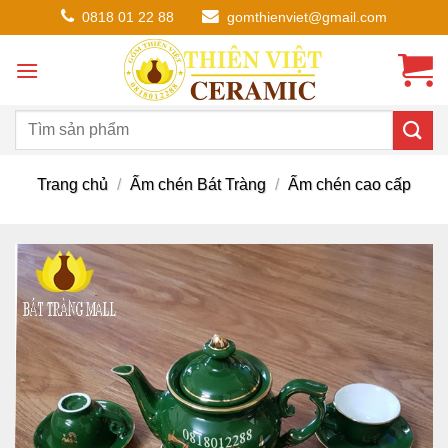
Chuyển
0818 01 22 88
gomthienviet@gmail.com
đến
nội
dung
Trang chủ
/
Ấm chén Bát Tràng
/
Ấm chén cao cấp