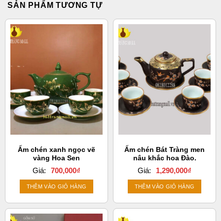
SẢN PHẨM TƯƠNG TỰ
Ấm chén xanh ngọc vẽ
Ấm chén Bát Tràng men
vàng Hoa Sen
nâu khắc hoa Đào.
Giá:
700,000
₫
Giá:
1,290,000
₫
THÊM VÀO GIỎ HÀNG
THÊM VÀO GIỎ HÀNG