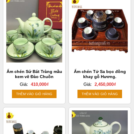
Ấm chén Sứ Bát Tràng mầu
Ấm chén Tử Sa bọc đồng
kem vẽ Đào Chuồn
khay gỗ Hương.
Giá:
410,000
₫
Giá:
2,450,000
₫
THÊM VÀO GIỎ HÀNG
THÊM VÀO GIỎ HÀNG