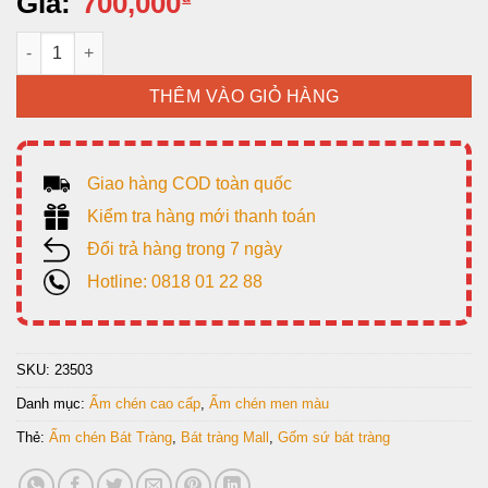
Giá:
700,000
Bộ Ấm chén xanh ngọc vẽ vàng: Phúc Lộc Thọ số lượng
THÊM VÀO GIỎ HÀNG
Giao hàng COD toàn quốc
Kiểm tra hàng mới thanh toán
Đổi trả hàng trong 7 ngày
Hotline: 0818 01 22 88
SKU:
23503
Danh mục:
Ấm chén cao cấp
,
Ấm chén men màu
Thẻ:
Ấm chén Bát Tràng
,
Bát tràng Mall
,
Gốm sứ bát tràng