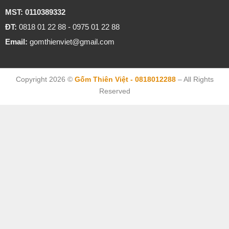
MST: 0110389332
ĐT:
0818 01 22 88 - 0975 01 22 88
Email:
gomthienviet@gmail.com
Copyright 2026 ©
Gốm Thiên Việt - 0818012288
– All Rights
Reserved