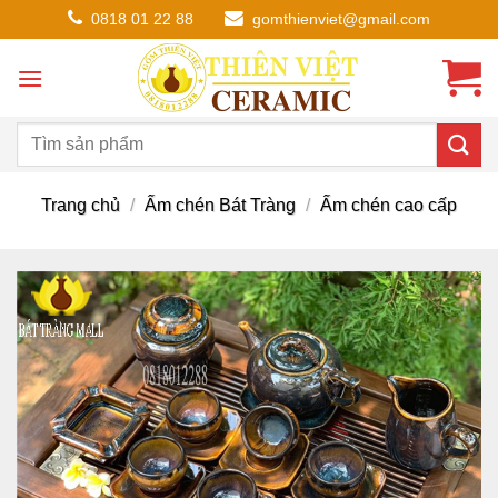
Chuyển
0818 01 22 88
gomthienviet@gmail.com
đến
nội
dung
Trang chủ
/
Ấm chén Bát Tràng
/
Ấm chén cao cấp