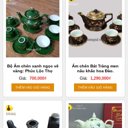
Bộ Ấm chén xanh ngọc vẽ
Ấm chén Bát Tràng men
vàng: Phúc Lộc Thọ
nâu khắc hoa Đào.
Giá:
700,000
₫
Giá:
1,290,000
₫
THÊM VÀO GIỎ HÀNG
THÊM VÀO GIỎ HÀNG