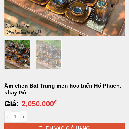
Ấm chén Bát Tràng men hỏa biến Hổ Phách,
khay Gỗ.
Giá:
2,050,000
₫
Ấm chén Bát Tràng men hỏa biến Hổ Phách, khay Gỗ. số lượng
THÊM VÀO GIỎ HÀNG