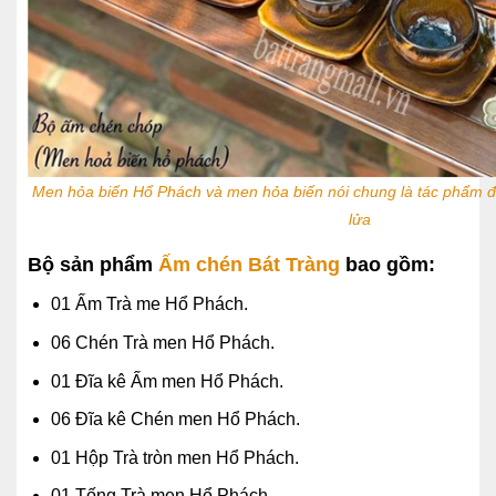
Men hỏa biến Hổ Phách và men hỏa biến nói chung là tác phẩm đầ
lửa
Bộ sản phẩm
Ấm chén Bát Tràng
bao gồm:
01 Ấm Trà me Hổ Phách.
06 Chén Trà men Hổ Phách.
01 Đĩa kê Ấm men Hổ Phách.
06 Đĩa kê Chén men Hổ Phách.
01 Hộp Trà tròn men Hổ Phách.
01 Tống Trà men Hổ Phách.