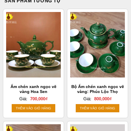
SẢN PHẨM TƯƠNG TỰ
Ấm chén xanh ngọc vẽ
Bộ Ấm chén xanh ngọc vẽ
vàng Hoa Sen
vàng: Phúc Lộc Thọ
Giá:
700,000
₫
Giá:
800,000
₫
THÊM VÀO GIỎ HÀNG
THÊM VÀO GIỎ HÀNG