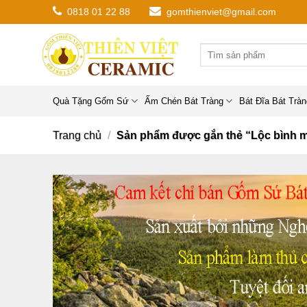
Chuyển
0818 01 22 88
gomthienviet@gmail.com
đến
nội
dung
Quà Tặng Gốm Sứ
Ấm Chén Bát Tràng
Bát Đĩa Bát Trà
Trang chủ
/
Sản phẩm được gắn thẻ “Lộc bình m