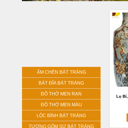
ẤM CHÉN BÁT TRÀNG
BÁT ĐĨA BÁT TRÀNG
ĐỒ THỜ MEN RẠN
Lọ Bí
ĐỒ THỜ MEN MÀU
LỘC BÌNH BÁT TRÀNG
TƯỢNG GỐM SỨ BÁT TRÀNG