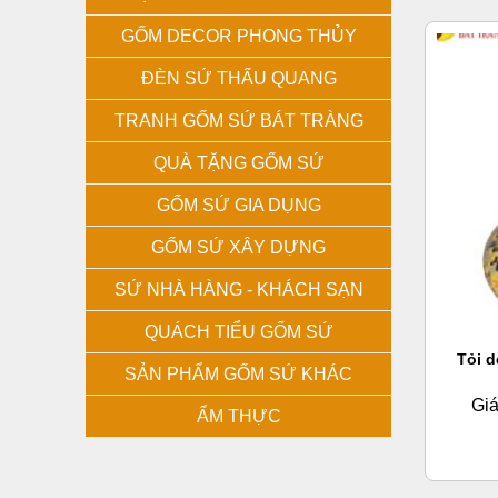
GỐM DECOR PHONG THỦY
ĐÈN SỨ THẤU QUANG
TRANH GỐM SỨ BÁT TRÀNG
QUÀ TẶNG GỐM SỨ
GỐM SỨ GIA DỤNG
GỐM SỨ XÂY DỰNG
SỨ NHÀ HÀNG - KHÁCH SẠN
QUÁCH TIỂU GỐM SỨ
Tỏi d
SẢN PHẨM GỐM SỨ KHÁC
Giá
ẨM THỰC