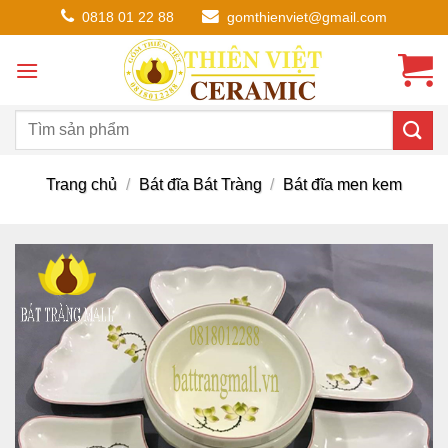
Chuyển
0818 01 22 88
gomthienviet@gmail.com
đến
nội
dung
Trang chủ
/
Bát đĩa Bát Tràng
/
Bát đĩa men kem