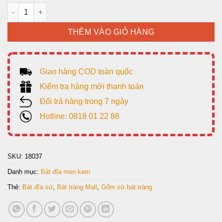
Bộ trang trí món ăn, men kem vẽ hoa Sen. số lượng
THÊM VÀO GIỎ HÀNG
Giao hàng COD toàn quốc
Kiểm tra hàng mới thanh toán
Đổi trả hàng trong 7 ngày
Hotline: 0818 01 22 88
SKU:
18037
Danh mục:
Bát đĩa men kem
Thẻ:
Bát đĩa sứ
,
Bát tràng Mall
,
Gốm sứ bát tràng