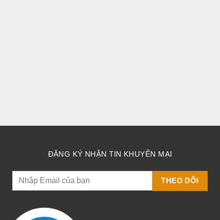
sản
sản
phẩm
phẩm
ĐĂNG KÝ NHẬN TIN KHUYẾN MẠI