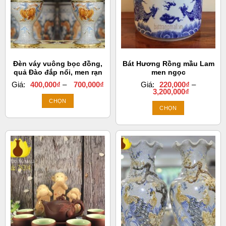
Đèn váy vuông bọc đồng,
Bát Hương Rồng mầu Lam
quả Đào đắp nổi, men rạn
men ngọc
Khoảng
Giá:
400,000
₫
–
700,000
₫
Giá:
220,000
₫
–
giá:
Khoảng
3,200,000
₫
từ
giá:
CHỌN
400,000₫
từ
CHỌN
đến
220,000₫
Sản
700,000₫
đến
Sản
phẩm
3,200,000₫
phẩm
này
này
có
có
nhiều
nhiều
biến
biến
thể.
thể.
Các
Các
tùy
tùy
chọn
chọn
có
có