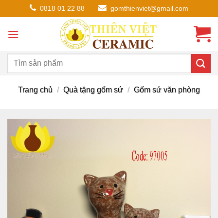
Chuyển
0818 01 22 88
gomthienviet@gmail.com
đến
nội
dung
Trang chủ
/
Quà tặng gốm sứ
/
Gốm sứ văn phòng