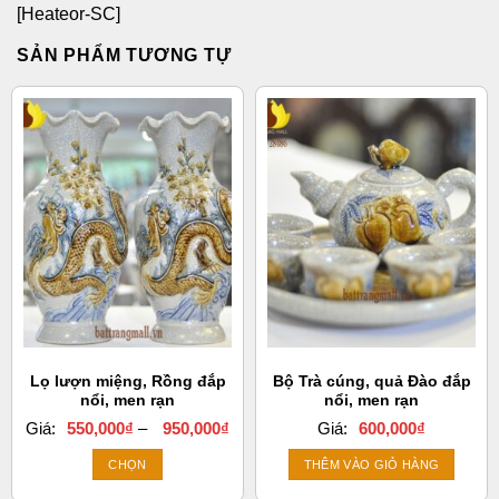
[Heateor-SC]
SẢN PHẨM TƯƠNG TỰ
Lọ lượn miệng, Rồng đắp
Bộ Trà cúng, quả Đào đắp
nổi, men rạn
nổi, men rạn
Khoảng
Giá:
550,000
₫
–
950,000
₫
Giá:
600,000
₫
giá:
từ
CHỌN
THÊM VÀO GIỎ HÀNG
550,000₫
đến
Sản