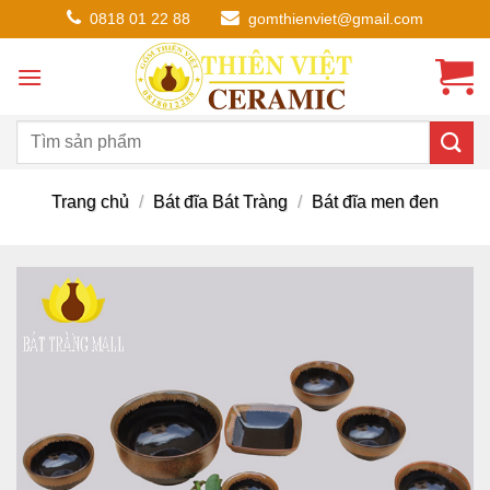
Chuyển
0818 01 22 88
gomthienviet@gmail.com
đến
nội
dung
Trang chủ
/
Bát đĩa Bát Tràng
/
Bát đĩa men đen