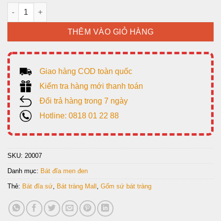
Bát Đĩa men hỏa biến màu nâu đen, 12 món. số lượng
THÊM VÀO GIỎ HÀNG
Giao hàng COD toàn quốc
Kiểm tra hàng mới thanh toán
Đổi trả hàng trong 7 ngày
Hotline: 0818 01 22 88
SKU:
20007
Danh mục:
Bát đĩa men đen
Thẻ:
Bát đĩa sứ
,
Bát tràng Mall
,
Gốm sứ bát tràng