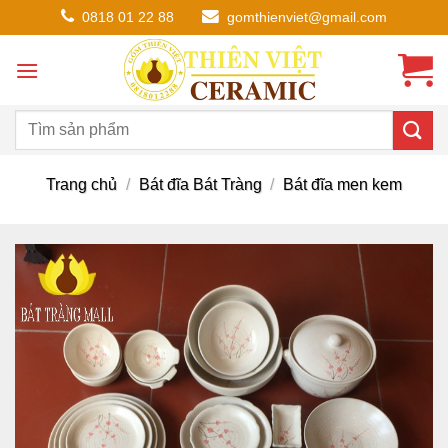
Chuyển
0818 01 22 88
gomthienviet@gmail.com
đến
nội
dung
Trang chủ
/
Bát đĩa Bát Tràng
/
Bát đĩa men kem