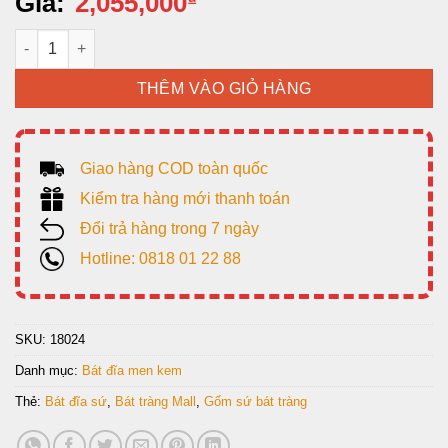
Giá:
2,055,000
Bát Đĩa Bát Tràng men kem vẽ hoa Đào, 26 món. số lượng
THÊM VÀO GIỎ HÀNG
Giao hàng COD toàn quốc
Kiểm tra hàng mới thanh toán
Đổi trả hàng trong 7 ngày
Hotline: 0818 01 22 88
SKU:
18024
Danh mục:
Bát đĩa men kem
Thẻ:
Bát đĩa sứ
,
Bát tràng Mall
,
Gốm sứ bát tràng