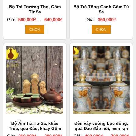
chọn
Bộ Trà Trường Thọ, Gốm
Bộ Trà Tống Ganh Gốm Tử
trên
Tử Sa
Sa
trang
Khoảng
Giá:
560,000
₫
–
640,000
₫
Giá:
360,000
₫
sản
giá:
từ
phẩm
CHỌN
CHỌN
560,000₫
đến
Sản
Sản
640,000₫
phẩm
phẩm
này
này
có
có
nhiều
nhiều
biến
biến
thể.
thể.
Các
Các
tùy
tùy
chọn
chọn
có
có
thể
thể
được
được
chọn
chọn
Bộ Ấm Trà Tử Sa, khắc
Đèn váy vuông bọc đồng,
trên
trên
Trúc, quả Đào, khay Gốm
quả Đào đắp nổi, men rạn
trang
trang
Khoảng
Kh